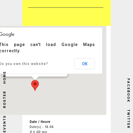
This page can't load Google Maps
correctly.
Festival de l'Eau Vive
OK
Do you own this website?
r - Pau
Événements
HOME
FACEBOOK
ROSTER
TWITTER
EVENTS
Date / Heure
Date(s) - 18.06
0 h 00 min