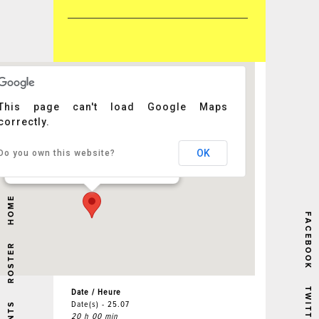
This page can't load Google Maps
correctly.
Les Nuits de St-Jacques
OK
Do you own this website?
Puy-en-Velay - Puy-en-Velay
Événements
HOME
FACEBOOK
ROSTER
TWITTER
Date / Heure
Date(s) - 25.07
20 h 00 min