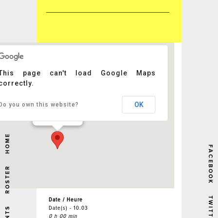
This page can't load Google Maps
correctly.
SOB's
OK
Do you own this website?
r - New York
Événements
HOME
FACEBOOK
ROSTER
TWITTER
Date / Heure
Date(s) - 10.03
0 h 00 min