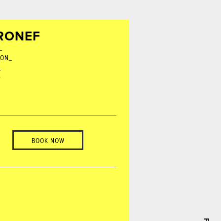
RONEF
_
ION_
_
BOOK NOW